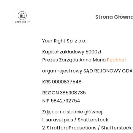
Strona Główn
Your Right Sp. z o.o.
Kapitał zakładowy 5000zł
Prezes Zarządu Anna Maria
Fechner
organ rejestrowy SĄD REJONOWY G
KRS 0000837548
REGON 385908735
NIP 5842792754
Zdjęcia na stronie głównej:
1. saravutpics / Shutterstock
2. StratfordProductions / Shutterstock