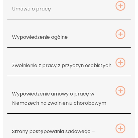
Ex
Umowa o pracę
Ex
Wypowiedzenie ogólne
Ex
Zwolnienie z pracy z przyczyn osobistych
Ex
Wypowiedzenie umowy o pracę w
Niemczech na zwolnieniu chorobowym
Ex
Strony postępowania sądowego –