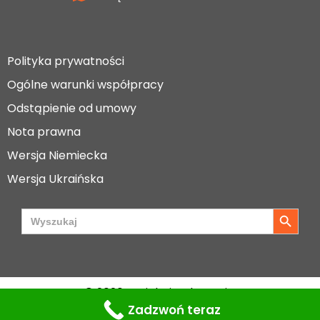
Polityka prywatności
Ogólne warunki współpracy
Odstąpienie od umowy
Nota prawna
Wersja Niemiecka
Wersja Ukraińska
Search Button
Search
for:
© 2020 Projekt i wykonanie:
MarketerHub
& YourRight
Zadzwoń teraz