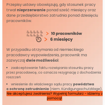
Przepisy ustawy obowiązują, gdy stosunek pracy
trwał
nieprzerwanie
ponad sześć miesięcy oraz
dane przedsiębiorstwo zatrudnia ponad dziesięciu
pracowników.
W przypadku otrzymania od niemieckiego
pracodawcy wypowiedzenia, pracownik ma
zazwyczaj
dwie możliwości
:
zaakceptowanie faktu rozwiązania stosunku pracy
przez pracodawcę, co oznacza rezygnację z dochodzenia
roszczeń
wniesienie do właściwego sądu pracy
powództwa
o ochronę zatrudnienia
(niem. Kündigungsschutzklage).
Nie akceptujesz zwolnienia? Wypełnij formularz - idziemy z
pomocą!