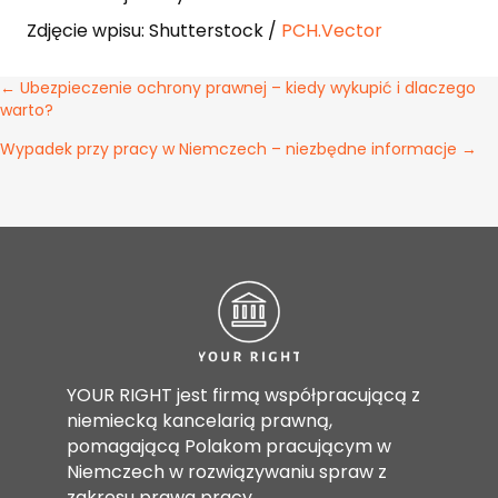
Zdjęcie wpisu: Shutterstock /
PCH.Vector
Nawigacja
← Ubezpieczenie ochrony prawnej – kiedy wykupić i dlaczego
warto?
wpisu
Wypadek przy pracy w Niemczech – niezbędne informacje →
YOUR RIGHT jest firmą współpracującą z
niemiecką kancelarią prawną,
pomagającą Polakom pracującym w
Niemczech w rozwiązywaniu spraw z
zakresu prawa pracy